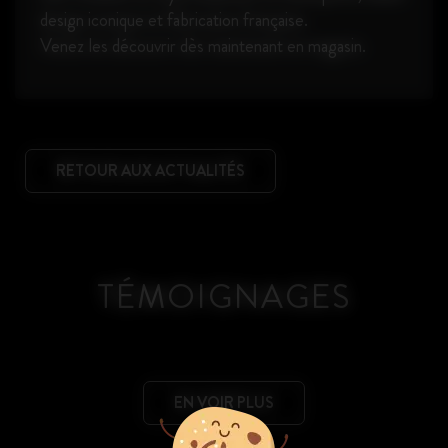
design iconique et fabrication française.
Venez les découvrir dès maintenant en magasin.
RETOUR AUX ACTUALITÉS
TÉMOIGNAGES
EN VOIR PLUS