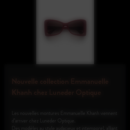
Nouvelle collection Emmanuelle
Khanh chez Luneder Optique
Les nouvelles montures Emmanuelle Khanh viennent
d’arriver chez Luneder Optique.
Des modèles au style audacieux et intemporel, alliant