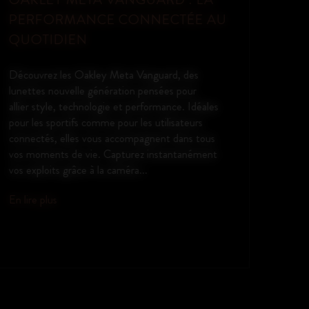
DISPONIBLE CHEZ LUNEDER
OPTIQUE À QUIBERON
Télé-expertise Lyleoo — disponible chez Luneder
Optique à Quiberon Grâce à Lyleoo, nous vous
proposons une solution rapide et sécurisée de
télé-expertise ophtalmologique directement en
boutique. Après un examen visuel réalisé par
notre équipe, vos données sont transmises à un...
En lire plus