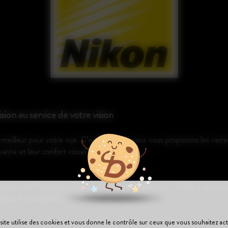
sion au service de votre vision
eilleur pour votre vue. C’est pourquoi nous vous proposons les verr
ante et leur confort visuel inégalé.
omaine de l’optique et de la technologie de précision. Grâce à un savo
ptés à vos besoins spécifiques.
site utilise des cookies et vous donne le contrôle sur ceux que vous souhaitez act