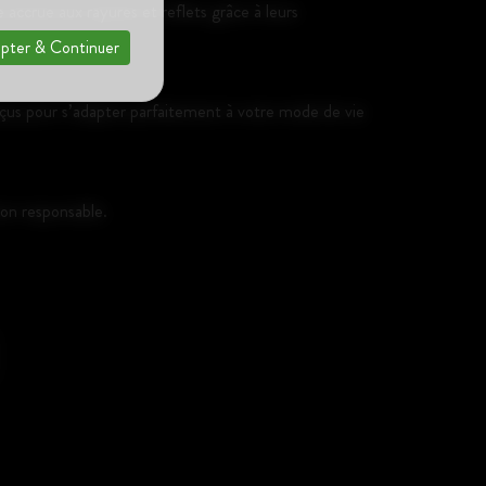
accrue aux rayures et reflets grâce à leurs
pter & Continuer
nçus pour s’adapter parfaitement à votre mode de vie
on responsable.