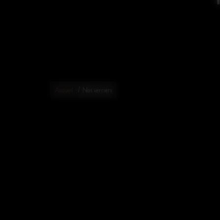
/
Accueil
Nos verriers