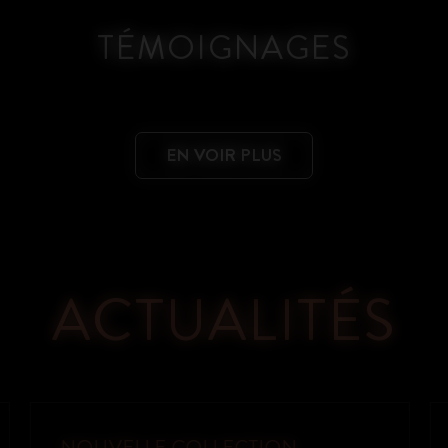
TÉMOIGNAGES
EN VOIR PLUS
ACTUALITÉS
OAKLEY META VANGUARD : LA