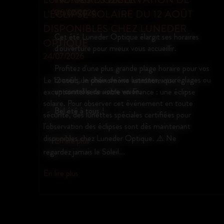
EMMANUELLE KHANH CHEZ
LUNEDER OPTIQUE
s
Les nouvelles montures Emmanuelle
Khanh viennent d’arriver chez Luneder Optique.
 vos
Des modèles au style audacieux et intemporel,
es ou
alliant design iconique et fabrication française.
Venez les découvrir dès maintenant en magasin.
En lire plus