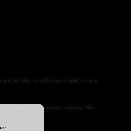
es optiques Nikon, une référence mondiale reconnue
ir-faire unique et des recherches constantes, Nikon
iver