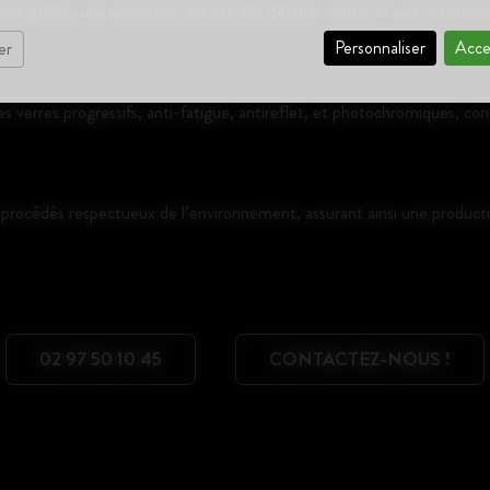
rquable, une correction précise des défauts visuels et une résistance 
Personnaliser
Acce
er
 verres progressifs, anti-fatigue, antireflet, et photochromiques, co
procédés respectueux de l’environnement, assurant ainsi une producti
02 97 50 10 45
CONTACTEZ-NOUS !