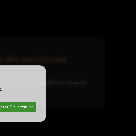
s dès maintenant
enant les derniers modèles de la marque,
iver
pter & Continuer