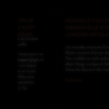
NOUVELLE COLLECTION
EMMANUELLE KHANH CHEZ
LUNEDER OPTIQUE
s
Les nouvelles montures Emmanuelle
Khanh viennent d’arriver chez Luneder Optique.
 vos
Des modèles au style audacieux et intemporel,
es ou
alliant design iconique et fabrication française.
Venez les découvrir dès maintenant en magasin.
En lire plus