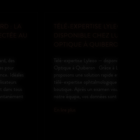
TÉLÉ-EXPERTISE LYLEOO —
DISPONIBLE CHEZ LUNEDER
OPTIQUE À QUIBERON
Télé-expertise Lyleoo — disponible chez Luneder
Optique à Quiberon Grâce à Lyleoo, nous vous
proposons une solution rapide et sécurisée de
télé-expertise ophtalmologique directement en
boutique. Après un examen visuel réalisé par
notre équipe, vos données sont transmises à un...
En lire plus