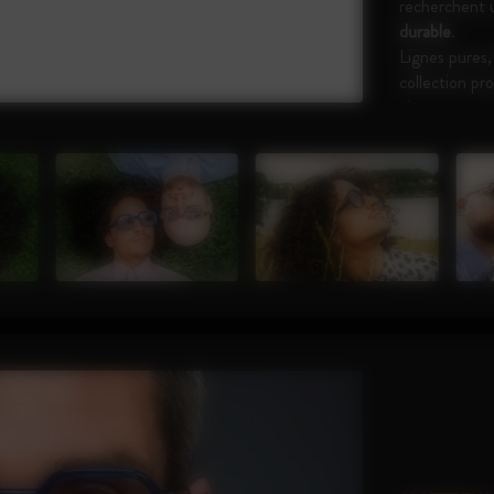
recherchent u
durable
.
Lignes pures, 
collection pr
visages et a