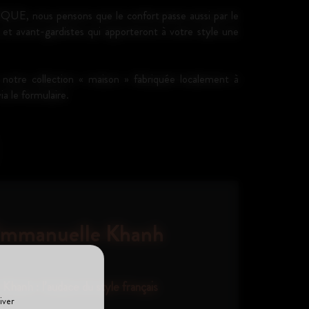
 nous pensons que le confort passe aussi par le
 et avant-gardistes qui apporteront à votre style une
 collection « maison » fabriquée localement à
ia le formulaire.
mmanuelle Khanh
hanh : l’audace du style français
iver