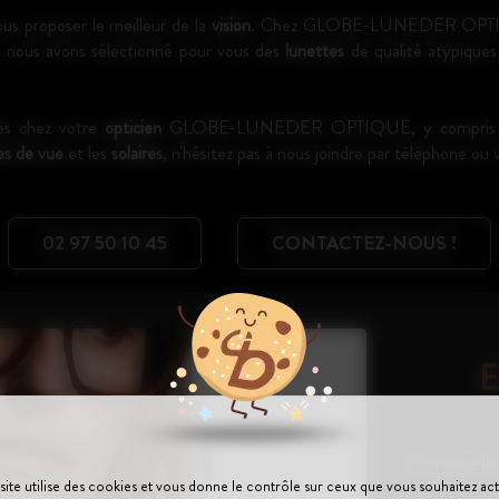
ous proposer le meilleur de la
vision
. Chez GLOBE-LUNEDER OPTIQUE,
i nous avons sélectionné pour vous des
lunettes
de qualité atypiques
bles chez votre
opticien
GLOBE-LUNEDER OPTIQUE, y compris notre
es de vue
et les
solaires
, n'hésitez pas à nous joindre par téléphone ou v
02 97 50 10 45
CONTACTEZ-NOUS !
E
Emmanuelle K
site utilise des cookies et vous donne le contrôle sur ceux que vous souhaitez act