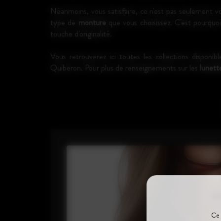
Néanmoins, vous satisfaire, ce n'est pas seulement v
type de
monture
que vous choisissez. C'est pourquo
touche d'originalité.
Vous retrouverez ici toutes les collections disponi
Quiberon. Pour plus de renseignements sur les
lunett
Ce 