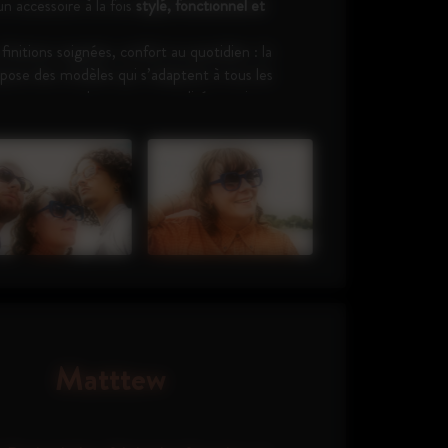
n accessoire à la fois
stylé, fonctionnel et
finitions soignées, confort au quotidien : la
opose des modèles qui s’adaptent à tous les
ccompagnent chaque personnalité avec justesse.
Matttew