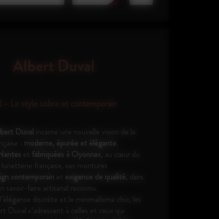
re artisanal français
 Emmanuelle Khanh sont conçues et fabriquées
tamment dans le Jura, berceau historique de la
les sont réalisées à partir d’acétate, une matière
Albert Duval
 fibres naturelles, offrant richesse de couleurs
 repose sur un véritable travail d’artisan : plus de
nt nécessaires pour donner vie à une monture.
l – Le style sobre et contemporain
ssage, assemblage… chaque détail est travaillé
r garantir une qualité haut de gamme et une
bert Duval
incarne une nouvelle vision de la
rochable.
nçaise :
moderne, épurée et élégante
.
Nantes
et
fabriquées à Oyonnax
, au cœur du
 lunetterie française, ses montures
ign contemporain
et
exigence de qualité
, dans
n savoir-faire artisanal reconnu.
 l’élégance discrète et le minimalisme chic, les
rt Duval s’adressent à celles et ceux qui