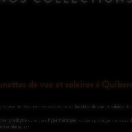
unettes de vue et solaires à Quiber
e de découvrir ses collections de
lunettes de vue
et
solaires
dis
isme
,
presbytie
ou encore
hypermétropie
, ou bien protéger vos yeux 
mière bleue
, etc.