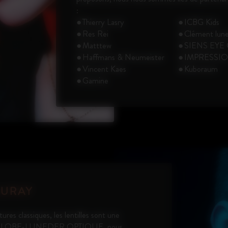
:
Thierry Lasry
ICBG Kids
Res Rei
Clément lune
Matttew
SIENS EY
Haffmans & Neumeister
IMPRESSI
Vincent Kaes
Kuboraum
Gamine
AURAY
res classiques, les lentilles sont une
 Chez GLOBE-LUNEDER OPTIQUE, nous