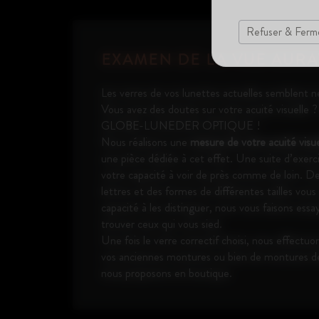
Refuser & Ferm
EXAMEN DE LA VUE AURA
Les verres de vos lunettes actuelles semblent n
Vous avez des doutes sur votre acuité visuelle 
GLOBE-LUNEDER OPTIQUE !
Nous réalisons une
mesure de votre acuité visue
une pièce dédiée à cet effet. Une suite d’exerc
votre capacité à voir de près comme de loin. Des
lettres et des formes de différentes tailles vou
capacité à les distinguer, nous vous faisons essa
trouver ceux qui vous sied.
Une fois le verre correctif choisi, nous effectuo
vos anciennes montures ou bien de montures de
nous proposons en boutique.