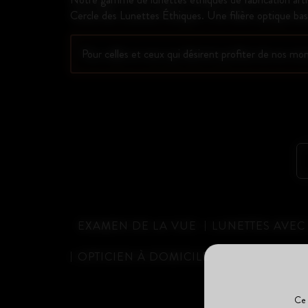
Cercle des Lunettes Éthiques. Une filière optique basé
Pour celles et ceux qui désirent profiter de nos mon
EXAMEN DE LA VUE
LUNETTES AVEC
OPTICIEN À DOMICILE
Ce 