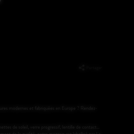
Partager
ntures modernes et fabriquées en Europe ? Rendez-
es de soleil, verre progressif, lentille de contact…
ent de la qualité, notre magasin est labellisé par Le