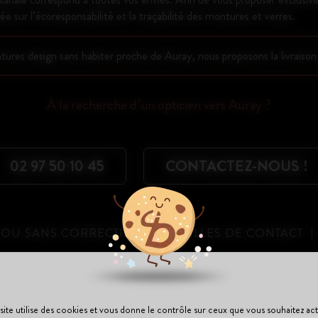
e sur l’écoresponsabilité et la traçabilité des montures et verres.
tures design sans habiter proche de Auray, nous proposons la livraison
À la recherche d’un opticien vers Auray ?
02 97 50 10 45
CONTACTEZ-NOUS !
 OU SANS CORRECTION
LENTILLES DE CONTACT
site utilise des cookies et vous donne le contrôle sur ceux que vous souhaitez act