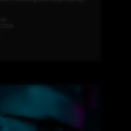
tier
E CODE
O