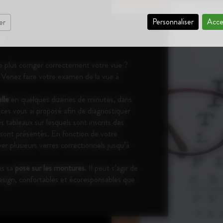
Personnaliser
Acce
er
Y
e plus corriger correctement votre vue ?
? Venez faire votre examen de la vue à
lle
en quelques dizaines de minutes, dans
ices vous ai proposé afin de diagnostiquer
 tableaux sur lesquels sont inscrits des
s sont présentés. En fonction de votre
yer plusieurs verres correctionnels jusqu’à
ns sa
pose sur les montures
. Il peut s’agir de
sign, confortables et écoresponsables que