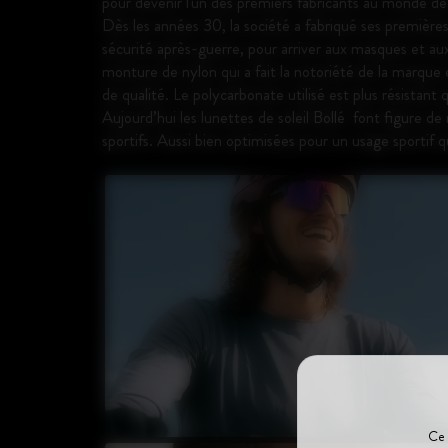
pour devenir l'un des premiers fabricants au monde de l
Dès les années 30, la société a fabriqué ses premières
sécurité après-guerre, pour arriver aux masques et aux
monture de nylon qui a fait la notoriété de la marque
de qualité. Le polycarbonate utilisé est plus résistant 
Aujourd’hui les lunettes de soleil Bollé font figure de
sportifs. Aussi bien optimisées pour un usage sportif q
Ce 