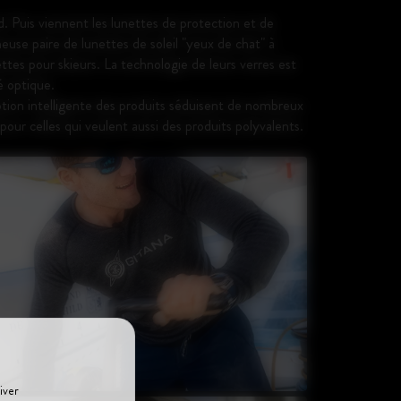
d. Puis viennent les lunettes de protection et de
euse paire de lunettes de soleil "yeux de chat" à
tes pour skieurs. La technologie de leurs verres est
é optique.
ception intelligente des produits séduisent de nombreux
pour celles qui veulent aussi des produits polyvalents.
iver