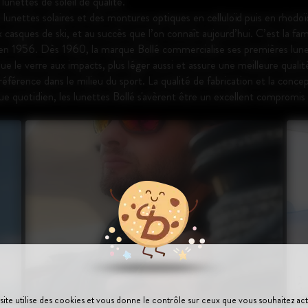
unettes de soleil de qualité.
 lunettes solaires et des montures optiques en celluloïd puis en rhodoï
 casques de ski, et au succès que l’on connaît aujourd’hui. C’est la fam
 en 1956. Dès 1960, la marque Bollé commercialise ses premières lunet
que le verre aux impacts, plus léger aussi et assure une meilleure qualit
 référence dans le milieu du sport. La qualité de fabrication et la con
ue quotidien, les lunettes Bollé s'avèrent être un excellent compromis 
site utilise des cookies et vous donne le contrôle sur ceux que vous souhaitez act