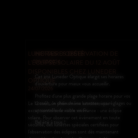
NOUVELLE COLLECTION
EMMANUELLE KHANH CHEZ
LUNEDER OPTIQUE
s
Les nouvelles montures Emmanuelle
Khanh viennent d’arriver chez Luneder Optique.
 vos
Des modèles au style audacieux et intemporel,
es ou
alliant design iconique et fabrication française.
Venez les découvrir dès maintenant en magasin.
En lire plus