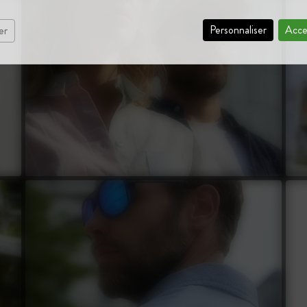
Personnaliser
Acce
er