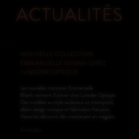
ACTUALITÉS
OAKLEY META VANGUARD : LA
PERFORMANCE CONNECTÉE AU
QUOTIDIEN
Découvrez les Oakley Meta Vanguard, des
lunettes nouvelle génération pensées pour
allier style, technologie et performance. Idéales
pour les sportifs comme pour les utilisateurs
connectés, elles vous accompagnent dans tous
vos moments de vie. Capturez instantanément
vos exploits grâce à la caméra...