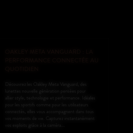
TÉLÉ-EXPERTISE LYLEOO —
DISPONIBLE CHEZ LUNEDER
OPTIQUE À QUIBERON
Télé-expertise Lyleoo — disponible chez Luneder
Optique à Quiberon Grâce à Lyleoo, nous vous
proposons une solution rapide et sécurisée de
télé-expertise ophtalmologique directement en
boutique. Après un examen visuel réalisé par
notre équipe, vos données sont transmises à un...
En lire plus